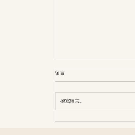
留言
撰寫留言......
飲食業牌照 無牌營業