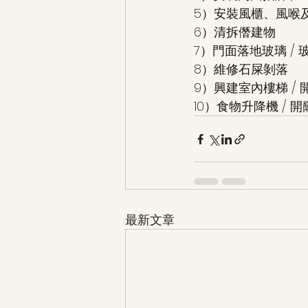
5）安裝風櫃、風喉及
6）清拆僭建物 
7）門面落地玻璃 / 玻
8）維修石屎剝落 
9）興建室內樓梯 / 開窿
10）食物升降機 / 開
最新文章