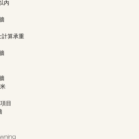
以內 
牆 
 
計算承重 
牆 
牆
5米 
項目 
 
ning 