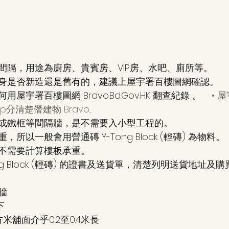
間隔，用途為廚房、貴賓房、VIP房、水吧、廁所等。 
身是否新造還是舊有的，建議上屋宇署百樓圖網確認。 
何用屋宇署百樓圖網 
Bravo.Bd.Gov.HK
 翻查紀錄 。 
   
p分清楚僭建物 Bravo....  
或鐵框等間隔牆，是不需要入小型工程的。 
所以一般會用營通磚 Y-Tong Block (輕磚) 為物料。 
不需要計算樓板承重。 
ng Block (輕磚) 的證書及送貨單，清楚列明送貨地址及
牆
下 
舖面介乎0.2至0.4米長 