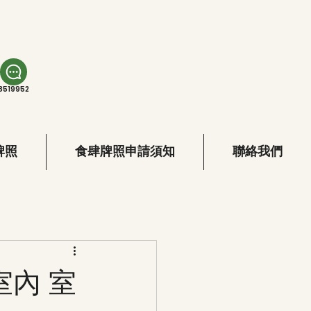
8519952
牌照
食肆牌照申請須知
聯絡我們
室內 室