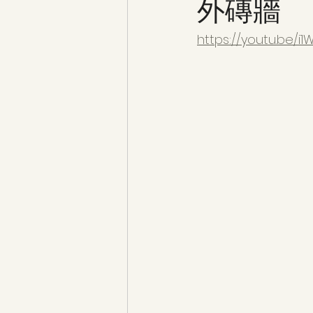
外磚牆
https://youtu.be/i1