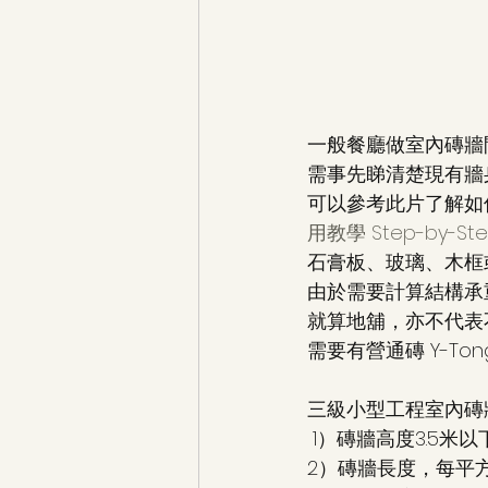
一般餐廳做室內磚牆
需事先睇清楚現有牆
可以參考此片了解如
用教學 Step-by-Ste
石膏板、玻璃、木框
由於需要計算結構承重，
就算地舖，亦不代表
需要有營通磚 Y-To
三級小型工程室內磚
 1）磚牆高度3.5米以
2）磚牆長度，每平方米