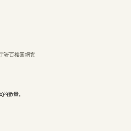
• 屋宇署百樓圖網實
購買的數量。 