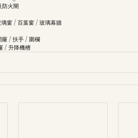
防火閘 
璃窗 / 百葉窗 / 玻璃幕牆 
 / 扶手 / 圍欄 
窿 / 升降機槽