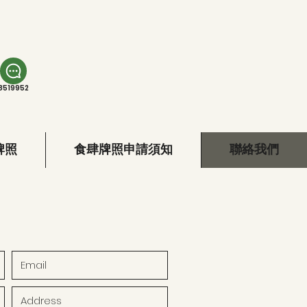
8519952
牌照
食肆牌照申請須知
聯絡我們