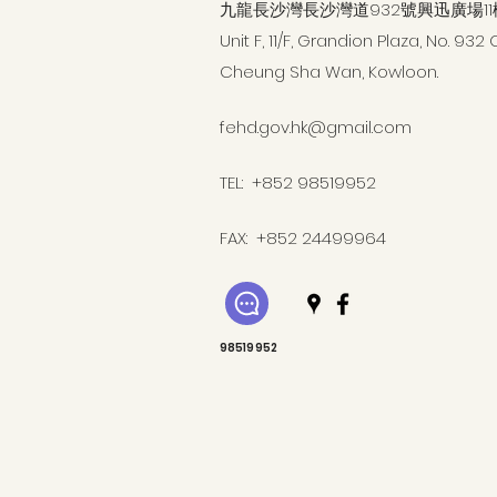
九龍長沙灣長沙灣道932號興迅廣場11
Unit F, 11/F, Grandion Plaza, No. 
Cheung Sha Wan, Kowloon.
fehd.gov.hk@gmail.com
TEL: +852 98519952
FAX: +852 24499964
98519952