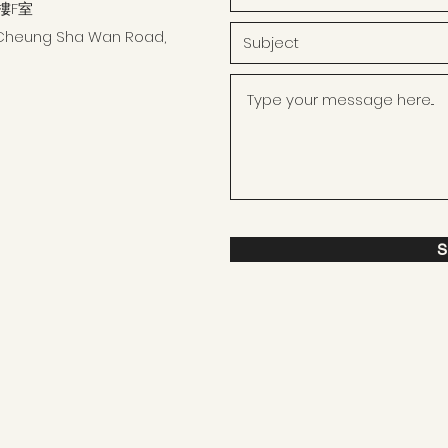
樓F室
932 Cheung Sha Wan Road,
S