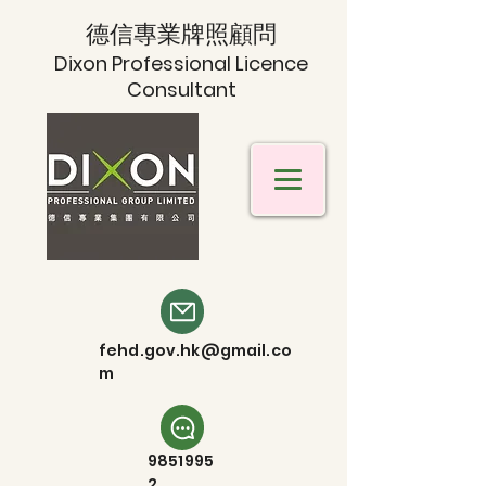
德信專業牌照顧問
Dixon Professional Licence
Consultant
fehd.gov.hk@gmail.co
m
9851995
2