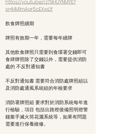
https://youtu.be/rz79HUYNMYE?
si=IHM1mAqr5cEXwL1f
飲食牌照續期
牌照有效期一年，需要每年續牌
其他飲食牌照只需要到食環署交錢即可
食肆牌照除了交錢以外，需要提供消防
處的 不反對通知書
不反對通知書 需要符合消防處牌照組以
及消防處通風系統組的年檢要求
消防署牌照組 要求對於消防系統每年進
行檢驗，項目 包括出路燈後備照明燈警
鐘撳手滅火筒花灑系統等，如果有問題
需要進行保養維修。