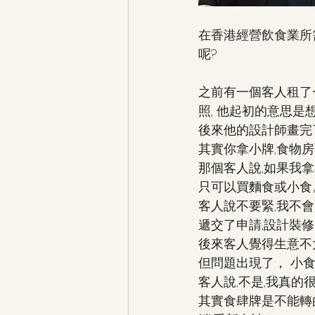
在香港經營飲食業所
呢?
之前有一個客人租了一
照, 他起初的意思是
後來他的設計師畫完了
其實你拿小牌,食物
那個客人說,如果我
只可以買麵食或小食
客人說不要緊,我不
遞交了申請,設計裝修
後來客人覺得生意不太
但問題出現了， 小
客人說,不是,我真的
其實食肆牌是不能轉