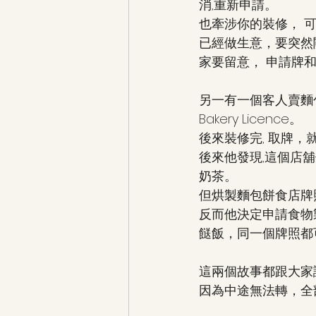
消,重新申請。
也牽涉你的裝修， 
已經做生意，要突然
家要留意， 申請牌和
另一有一個客人賣麵
Bakery Licence。
後來裝修完, 取牌，
後來他發現,這個店
奶茶。
但烘製麵包餅食店牌
反而他決定申請食物
餸飯，同一個牌照都
這兩個故事都跟大家
因為中途無法轉，全