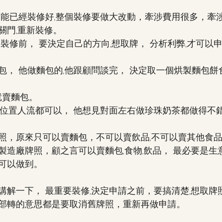
可能已經裝修好,整個裝修要做大改動，牽涉費用很多，牽
關門,重新裝修。
裝修前， 要決定自己的方向,想取牌， 分析利弊,才可以
包， 他做麵包的,他跟顧問談完， 決定取一個烘製麵包餅
就賣麵包。
舖位置人流都可以， 他想見對面左右做珍珠奶茶都做得不
照，原來只可以賣麵包，不可以賣飲品,不可以賣其他食
製造廠牌照，顧之言可以賣麵包,食物,飲品， 最必要是生
可以做到。
講解一下， 最重要裝修,決定申請之前，要搞清楚,想取牌
部轉的意思都是要取消舊牌照，重新再做申請。