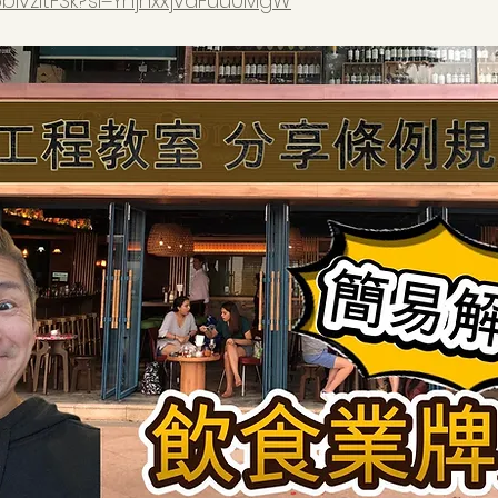
5bIvzltFSk?si=YhjhxxjvaFuu0MgW