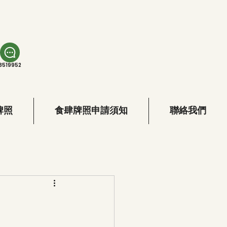
8519952
牌照
食肆牌照申請須知
聯絡我們