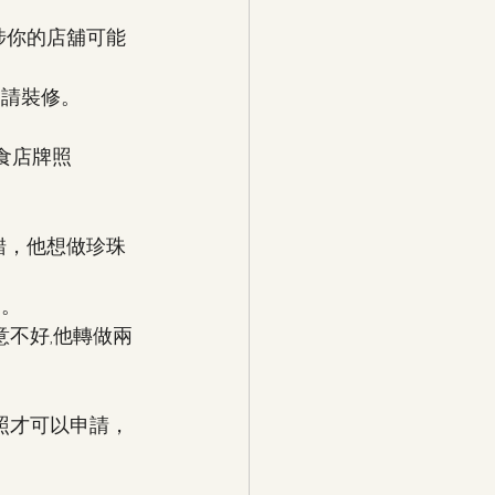
涉你的店舖可能
申請裝修。
食店牌照 
錯，他想做珍珠
品。
意不好,他轉做兩
照才可以申請，