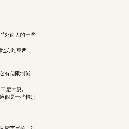
呼外面人的一些
到地方吃東西，
它有個限制就
多工廠大廈。
這個是一些特別
見街市買菜，很