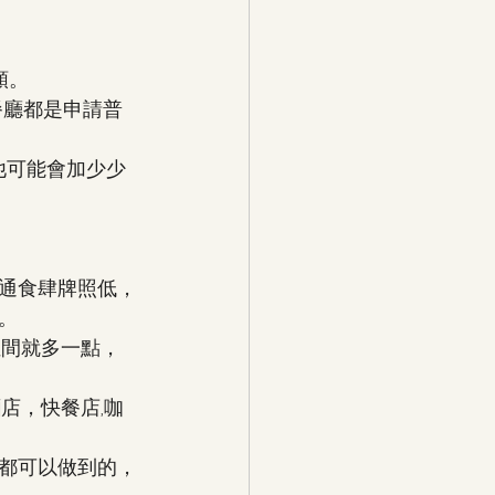
類。
開餐廳都是申請普
他可能會加少少
通食肆牌照低，
。
位間就多一點，
店，快餐店,咖
都可以做到的，