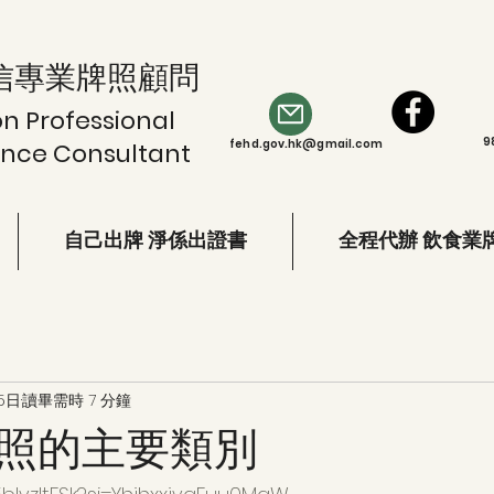
信專業牌照顧問
on Professional
9
fehd.gov.hk@gmail.com
ence Consultant
自己出牌 淨係出證書
全程代辦 飲食業
5日
讀畢需時 7 分鐘
照的主要類別