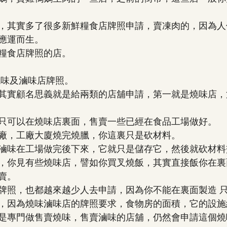
，其實多了很多新鮮糧食店牌照申請，賣凍肉的，因為人
應運而生。
糧食店牌照的店。
燒味及滷味店牌照。
其實顧名思義就是給兩類的店舖申請，第一就是燒味店，
只可以在燒味店裏面，售賣一些已經在食品工場做好。
廠，工廠大廈燒完燒臘，你這裏只是砍材料。
滷味在工場做完後下來，它就只是儲存它，然後就砍材料
，你見有些燒味店，譬如你買叉燒飯，其實直接飯你在裏
賣。
牌照，也都越來越少人去申請，因為你不能在裏面製造 
，因為燒味滷味店的牌照要求，食物房的面積，它的設施
是專門做售賣燒味，售賣滷味的店舖，仍然會申請這個燒