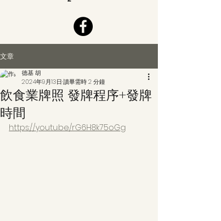
文章
德基 胡
2024年9月13日
讀畢需時 2 分鐘
飲食業牌照 發牌程序+發牌
時間
https://youtu.be/rG6H8k75oGg