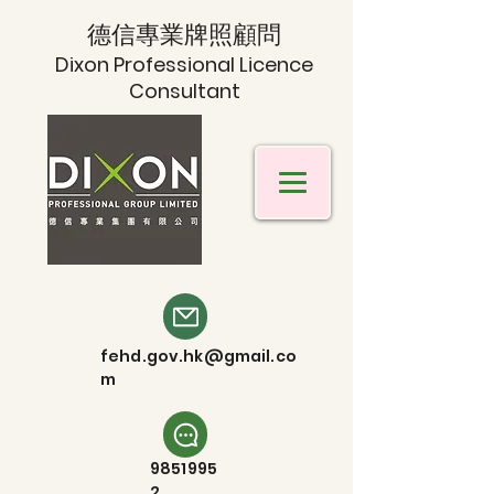
德信專業牌照顧問
Dixon Professional Licence
Consultant
fehd.gov.hk@gmail.co
m
9851995
2