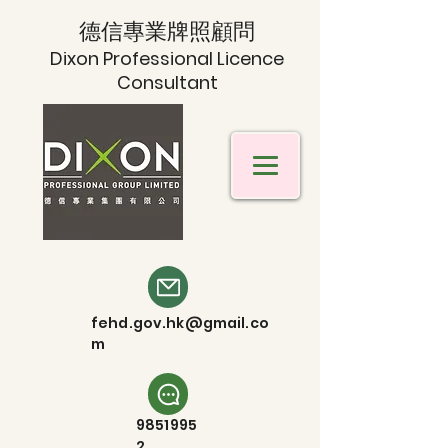
德信專業牌照顧問
Dixon Professional Licence
Consultant
fehd.gov.hk@gmail.co
m
9851995
2