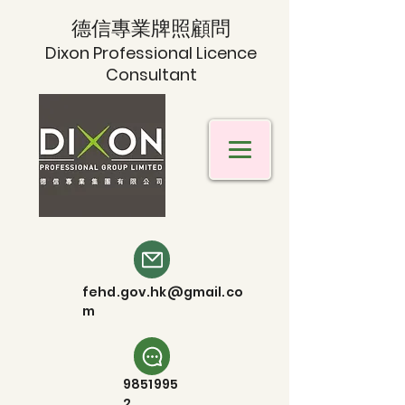
德信專業牌照顧問
Dixon Professional Licence
Consultant
fehd.gov.hk@gmail.co
m
9851995
2