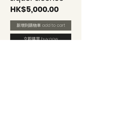
價
HK$5,000.00
格
新增到購物車 add to cart
立即購買 buy now
協助準備及遞交酒牌新申請所需文
件，包括平面圖、公司文件及相關證
明，並跟進申請進度，加快取得酒
牌。
WhatsApp