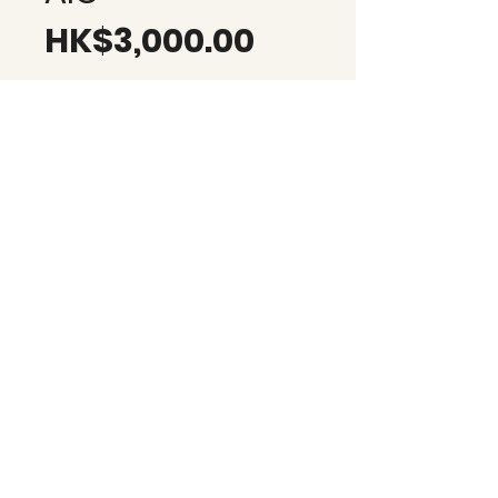
價
HK$3,000.00
格
新增到購物車 add to cart
立即購買 buy now
WhatsApp
Email
©2001 by 香港牌照顧問公司