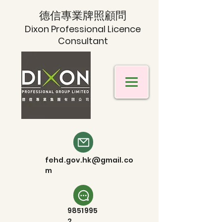
德信專業牌照顧問
Dixon Professional Licence
Consultant
fehd.gov.hk@gmail.co
m
9851995
2